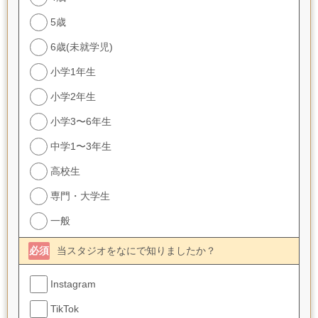
5歳
6歳(未就学児)
小学1年生
小学2年生
小学3〜6年生
中学1〜3年生
高校生
専門・大学生
一般
必須
当スタジオをなにで知りましたか？
Instagram
TikTok